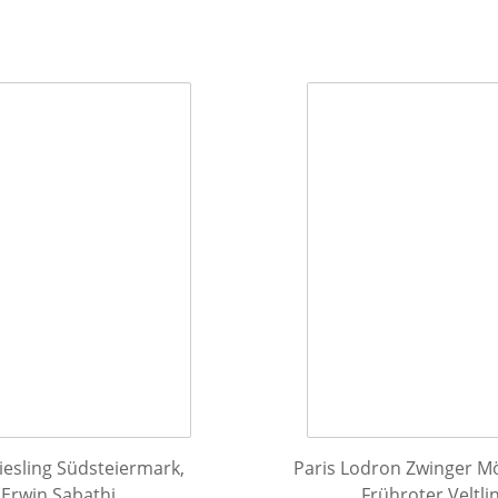
iesling Südsteiermark,
Paris Lodron Zwinger M
Erwin Sabathi
Frühroter Veltli