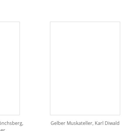
önchsberg,
Gelber Muskateller, Karl Diwald
ner