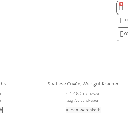
0
+
o
chs
Spätlese Cuvée, Weingut Kracher
€
12,80
t.
inkl. Mwst.
n
zzgl. Versandkosten
rb
In den Warenkorb