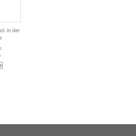
. in der
e
t.
n
rb