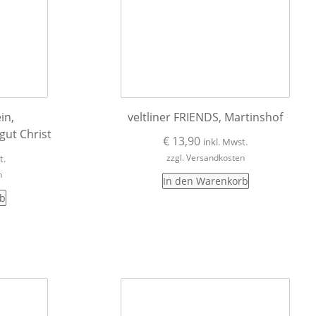
in,
veltliner FRIENDS, Martinshof
gut Christ
€
13,90
inkl. Mwst.
zzgl. Versandkosten
t.
n
In den Warenkorb
rb